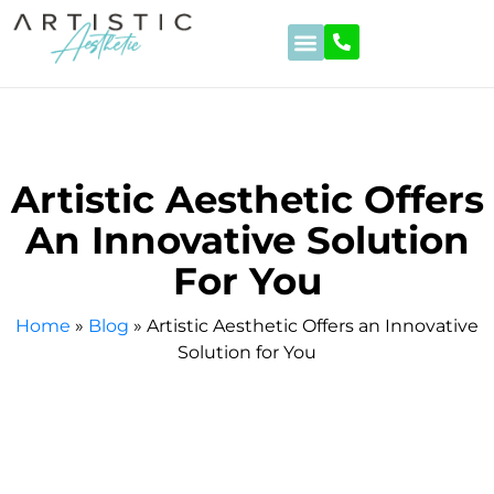
Hair Transplant
Beauty Operations
Stomach Reduction
Eye Treatments
Dental Treatments
Artistic Aesthetic Offers
An Innovative Solution
For You
Home
»
Blog
»
Artistic Aesthetic Offers an Innovative
Solution for You